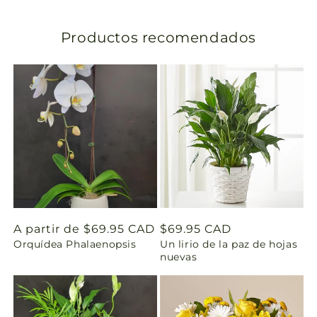
a
Productos recomendados
t
i
o
n
m
i
s
Precio
A partir de $69.95 CAD
Precio
$69.95 CAD
Orquídea Phalaenopsis
Un lirio de la paz de hojas
habitual
habitual
s
nuevas
i
n