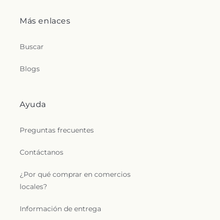
c
t
Más enlaces
i
Buscar
o
Blogs
n
s
Ayuda
.
Preguntas frecuentes
g
Contáctanos
e
¿Por qué comprar en comercios
n
locales?
e
Información de entrega