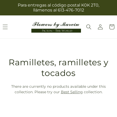
Ir
Para entregas al código postal K0K 2T0,
directamente
llámenos al 613-476-7012
al contenido
Iniciar
Carrit
sesión
T
Ramilletes, ramilletes y
r
tocados
a
There are currently no products available under this
n
collection. Please try our
Best Selling
collection.
s
l