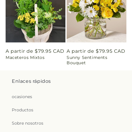
g
:
e
s
Precio
A partir de $79.95 CAD
Precio
A partir de $79.95 CAD
.
Maceteros Mixtos
Sunny Sentiments
habitual
habitual
Bouquet
c
o
Enlaces rápidos
l
ocasiones
l
Productos
e
Sobre nosotros