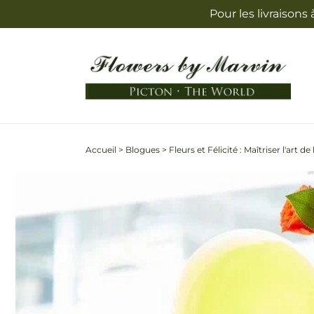
et
Pour les livraisons
passer
au
contenu
Accueil
>
Blogues
>
Fleurs et Félicité : Maîtriser l'art 