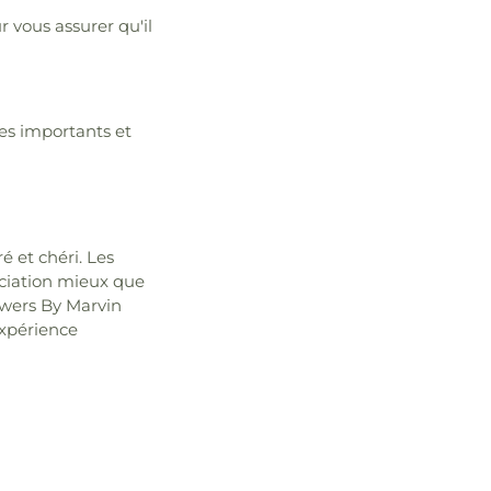
 vous assurer qu'il
res importants et
é et chéri. Les
éciation mieux que
lowers By Marvin
expérience