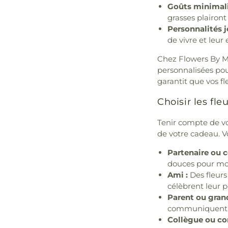
Goûts minimali
grasses plairont
Personnalités j
de vivre et leur e
Chez Flowers By Ma
personnalisées pour
garantit que vos fl
Choisir les fle
Tenir compte de vot
de votre cadeau. Vo
Partenaire ou c
douces pour mon
Ami :
Des fleurs
célèbrent leur p
Parent ou grand
communiquent ch
Collègue ou co