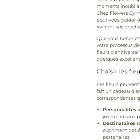
moments inoubliabl
Chez Flowers By Ma
pour vous guider da
raviront vos proche
Que vous honoriez 
votre processus de
fleurs d'anniversai
quelques excellent
Choisir les fle
Les fleurs peuvent
fait un cadeau d'an
correspondantes qu
Personnalités a
joyeux, idéaux 
Destinataires 
expriment des é
partenaires.