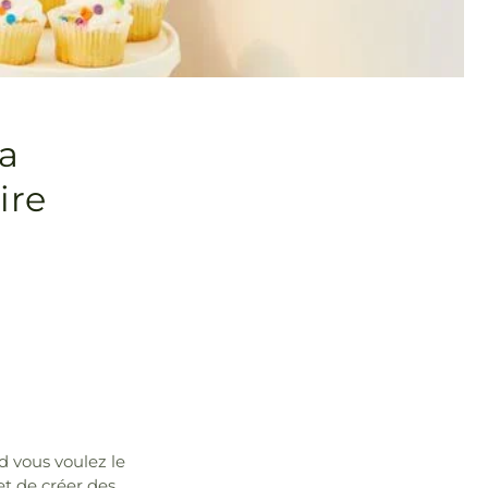
la
ire
d vous voulez le
et de créer des