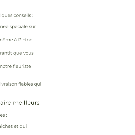
lques conseils :
née spéciale sur
r même à Picton
rantit que vous
notre fleuriste
vraison fiables qui
aire meilleurs
es :
aîches et qui