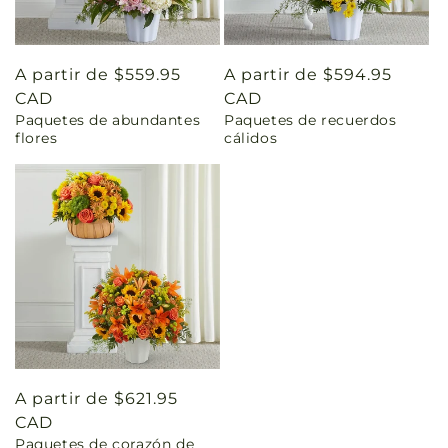
Precio
A partir de $559.95
Precio
A partir de $594.95
habitual
CAD
habitual
CAD
Paquetes de abundantes
Paquetes de recuerdos
flores
cálidos
Precio
A partir de $621.95
habitual
CAD
Paquetes de corazón de