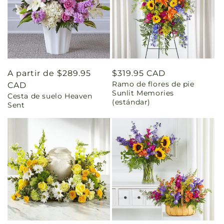
Precio
A partir de $289.95
Precio
$319.95 CAD
Ramo de flores de pie
habitual
CAD
habitual
Sunlit Memories
Cesta de suelo Heaven
(estándar)
Sent