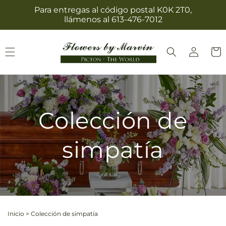
Ir
Para entregas al código postal K0K 2T0,
directamente
llámenos al 613-476-7012
al contenido
Iniciar
Carrit
sesión
Colección de
simpatía
Inicio
>
Colección de simpatía