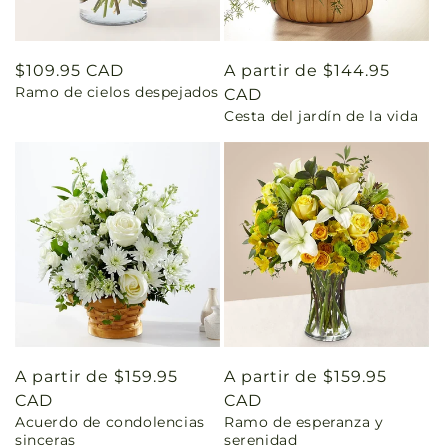
Precio
$109.95 CAD
Precio
A partir de $144.95
Ramo de cielos despejados
habitual
habitual
CAD
Cesta del jardín de la vida
Precio
A partir de $159.95
Precio
A partir de $159.95
habitual
CAD
habitual
CAD
Acuerdo de condolencias
Ramo de esperanza y
sinceras
serenidad