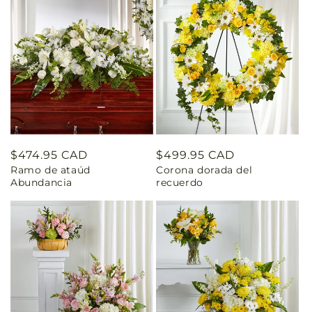
Precio
$474.95 CAD
Precio
$499.95 CAD
Ramo de ataúd
Corona dorada del
habitual
habitual
Abundancia
recuerdo