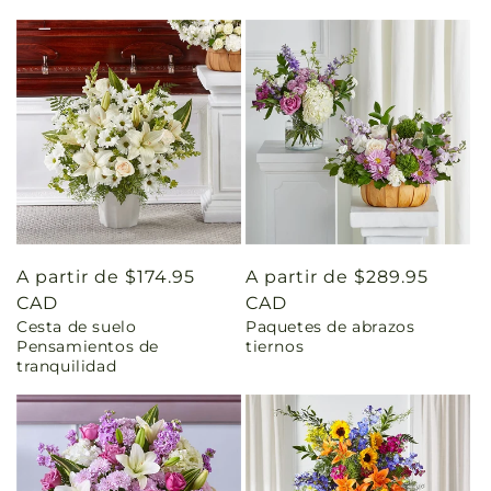
Precio
A partir de $174.95
Precio
A partir de $289.95
habitual
CAD
habitual
CAD
Cesta de suelo
Paquetes de abrazos
Pensamientos de
tiernos
tranquilidad