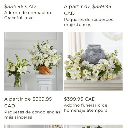
Precio
$334.95 CAD
Precio
A partir de $359.95
Adorno de cremación
habitual
habitual
CAD
Graceful Love
Paquetes de recuerdos
majestuosos
Precio
A partir de $369.95
Precio
$399.95 CAD
Adorno funerario de
habitual
CAD
habitual
homenaje atemporal
Paquetes de condolencias
más sinceras