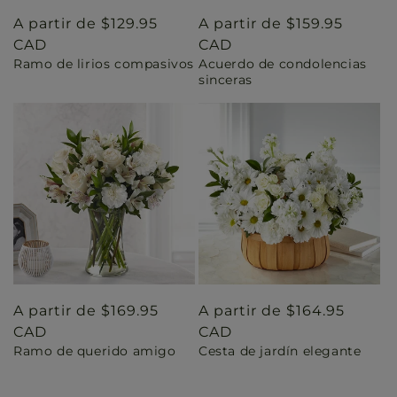
Precio
A partir de $129.95
Precio
A partir de $159.95
habitual
CAD
habitual
CAD
Ramo de lirios compasivos
Acuerdo de condolencias
sinceras
Precio
A partir de $169.95
Precio
A partir de $164.95
habitual
CAD
habitual
CAD
Ramo de querido amigo
Cesta de jardín elegante