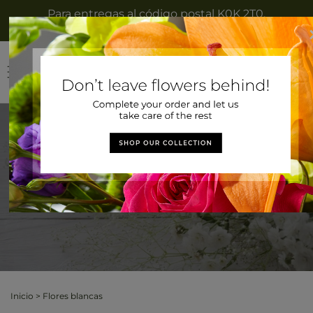
Ir
Para entregas al código postal K0K 2T0,
directamente
llámenos al 613-476-7012
al contenido
Iniciar
Carrit
sesión
Flores blancas
Inicio
>
Flores blancas